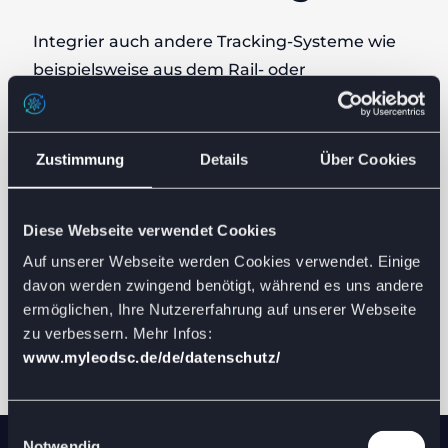
Integrier auch andere Tracking-Systeme wie
beispielsweise aus dem Rail- oder
Multimodalbereich in dein Supply Chain
Management.
Zustimmung
Details
Über Cookies
Digitalisierte Bahnprozesse​
Tracking von Bahn​
- und multimodalen
Diese Webseite verwendet Cookies
Transporten
Dokumentation von Wagenschäden
auf
Auf unserer Webseite werden Cookies verwendet. Einige
davon werden zwingend benötigt, während es uns andere
Basis von Sensorik/IoT
ermöglichen, Ihre Nutzererfahrung auf unserer Webseite
Stand- und Leerlaufzeiten tracken
zu verbessern. Mehr Infos:
www.myleodsc.de/de/datenschutz/
Einwilligungsauswahl
Notwendig