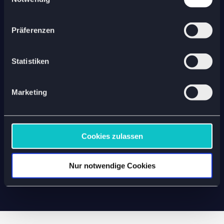
WE REVOLUTIONIZE YOUR SUPPLY
Präferenzen
CHAIN​
Bist du bereit,
Statistiken
deine Logistik
digital in Fahrt zu
Marketing
bringen?
Cookies zulassen
KONTAKT AUFNEHMEN
Nur notwendige Cookies